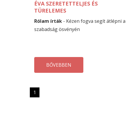
ÉVA SZERETETTELJES ÉS
TÜRELEMES
Rólam írták
- Kézen fogva segít átlépni a
szabadság ösvényén
BŐVEBBEN
1