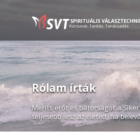
SPIRITUÁLIS VÁLASZTECHNI
Kurzusok. Tanítás. Tanácsadás
Rólam írták
Meríts erőt és bátorságot a Siker
teljesebb lesz az életed, ha belev