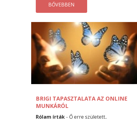
BŐVEBBEN
BRIGI TAPASZTALATA AZ ONLINE
MUNKÁRÓL
Rólam írták
- Ő erre született..