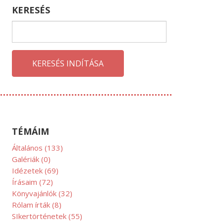
KERESÉS
KERESÉS INDÍTÁSA
ANUÁR
TÉMÁIM
Általános
(133)
Galériák
(0)
Idézetek
(69)
Írásaim
(72)
Könyvajánlók
(32)
Rólam írták
(8)
SIkertörténetek
(55)