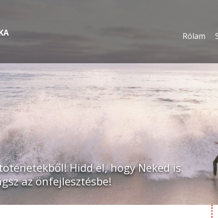
KA
Rólam
töténetekből! Hidd el, hogy Neked is
ágsz az önfejlesztésbe!