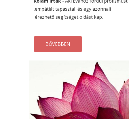
Rólam írták
- Aki Évához fordul profizmust
,empátiát tapasztal és egy azonnali
érezhető segítséget,oldást kap.
BŐVEBBEN