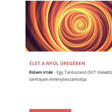
ÉLET A NYÚL ÜREGÉBEN
Rólam írták
- Egy Tantuszeső (SVT Haladó)
tanfolyam élménybeszámolója