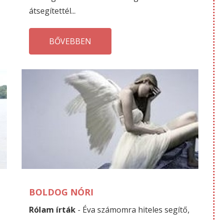
átsegítettél...
BŐVEBBEN
AUGUSZTUS
A
09
08
BOLDOG NÓRI
Rólam írták
- Éva számomra hiteles segítő,