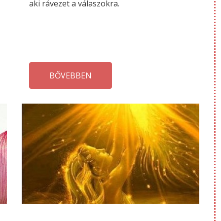
aki rávezet a válaszokra.
BŐVEBBEN
AUGUSZTUS
JÚ
01
28