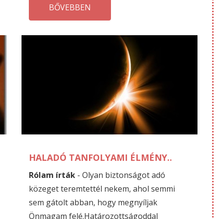
BŐVEBBEN
AUGUSZTUS
A
11
11
HALADÓ TANFOLYAMI ÉLMÉNY..
Rólam írták
- Olyan biztonságot adó
közeget teremtettél nekem, ahol semmi
sem gátolt abban, hogy megnyíljak
Önmagam felé.Határozottságoddal