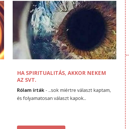
OKTÓBER
J
19
27
HA SPIRITUALITÁS, AKKOR NEKEM
AZ SVT.
Rólam írták
- ...sok miértre választ kaptam,
és folyamatosan választ kapok...