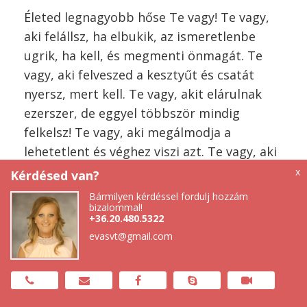
Életed legnagyobb hőse Te vagy! Te vagy,
aki felállsz, ha elbukik, az ismeretlenbe
ugrik, ha kell, és megmenti önmagát. Te
vagy, aki felveszed a kesztyűt és csatát
nyersz, mert kell. Te vagy, akit elárulnak
ezerszer, de eggyel többször mindig
felkelsz! Te vagy, aki megálmodja a
lehetetlent és véghez viszi azt. Te vagy, aki
megszenvedted a múltat, de reménnyel a
x
Kérdésed van?
szívedben mered megélni a jelent. Te vagy,
Bármilyen kérdéssel fordulj hozzám
aki küzd, de arrébb áll, ha kell. Te vagy,
bizalommal!
+36.20.480.5322
akinek a szívében akarat lángol, aki tovább
evasvt@gmail.com
megy, akkor is, ha erre már nincs erő. Te
vagy, aki nem adja fel, mert érzi, nem
teheti. Te vagy, akit megbántottak, de hisz
még az ölelés csodájában. Te vagy, aki éjjel