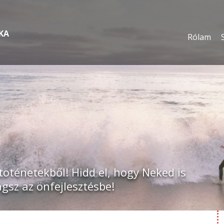
KA
Rólam
töténetekből! Hidd el, hogy Neked is
ágsz az önfejlesztésbe!