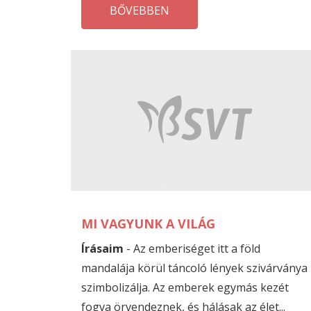
BŐVEBBEN
MI VAGYUNK A VILÁG
Írásaim
- Az emberiséget itt a föld
mandalája körül táncoló lények szivárványa
szimbolizálja. Az emberek egymás kezét
fogva örvendeznek, és hálásak az élet...