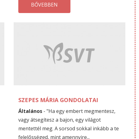
BŐVEBBEN
OKTÓBER
O
03
03
SZEPES MÁRIA GONDOLATAI
Általános
- "Ha egy embert megmentesz,
vagy átsegítesz a bajon, egy világot
mentettél meg. A sorsod sokkal inkább a te
felelősséged, mint amennyire...