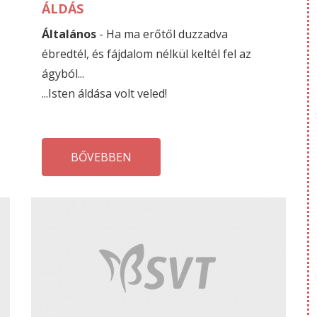
ÁLDÁS
Általános
- Ha ma erőtől duzzadva
ébredtél, és fájdalom nélkül keltél fel az
ágyból...
...Isten áldása volt veled!
BŐVEBBEN
JÚLIUS
JÚ