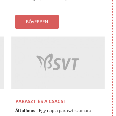
BŐVEBBEN
SZEPTEMBER
S
24
20
PARASZT ÉS A CSACSI
Általános
- Egy nap a paraszt szamara