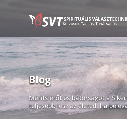
SPIRITUÁLIS VÁLASZTECHNI
Kurzusok. Tanítás. Tanácsadás
Blog
Meríts erőt és bátorságot a Siker
teljesebb lesz az életed, ha belev