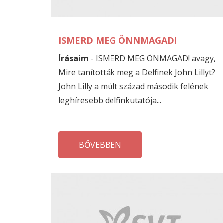
ISMERD MEG ÖNNMAGAD!
Írásaim
- ISMERD MEG ÖNMAGAD! avagy,
Mire tanították meg a Delfinek John Lillyt?
John Lilly a múlt század második felének
leghíresebb delfinkutatója...
BŐVEBBEN