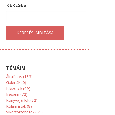
KERESÉS
KERESÉS INDÍTÁSA
KTÓBER
TÉMÁIM
Általános
(133)
Galériák
(0)
Idézetek
(69)
Írásaim
(72)
Könyvajánlók
(32)
Rólam írták
(8)
SIkertörténetek
(55)