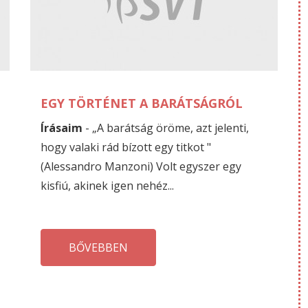
JÚNIUS
M
22
31
EGY TÖRTÉNET A BARÁTSÁGRÓL
Írásaim
- „A barátság öröme, azt jelenti,
hogy valaki rád bízott egy titkot "
(Alessandro Manzoni) Volt egyszer egy
kisfiú, akinek igen nehéz...
BŐVEBBEN