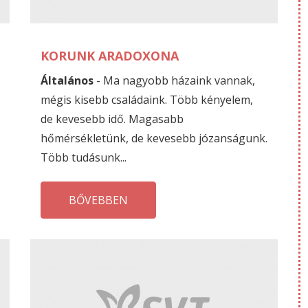
19
19
KORUNK ARADOXONA
Általános
- Ma nagyobb házaink vannak,
mégis kisebb családaink. Több kényelem,
de kevesebb idő. Magasabb
hőmérsékletünk, de kevesebb józanságunk.
Több tudásunk...
BŐVEBBEN