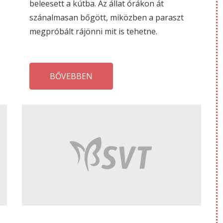
beleesett a kútba. Az állat órákon át
szánalmasan bőgött, miközben a paraszt
megpróbált rájönni mit is tehetne.
BŐVEBBEN
AUGUSZTUS
JÚ
30
20