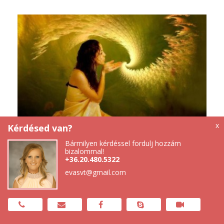
3
x
Kérdésed van?
LEGYEN A SZERETET A NYELVED
Bármilyen kérdéssel fordulj hozzám
bizalommal!
+36.20.480.5322
Általános
- Nem mindegy mit és hogyan
evasvt@gmail.com
mondod...