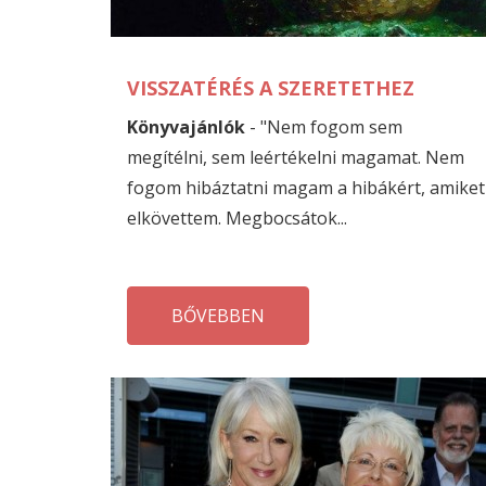
VISSZATÉRÉS A SZERETETHEZ
Könyvajánlók
- "Nem fogom sem
megítélni, sem leértékelni magamat. Nem
fogom hibáztatni magam a hibákért, amiket
elkövettem. Megbocsátok...
BŐVEBBEN