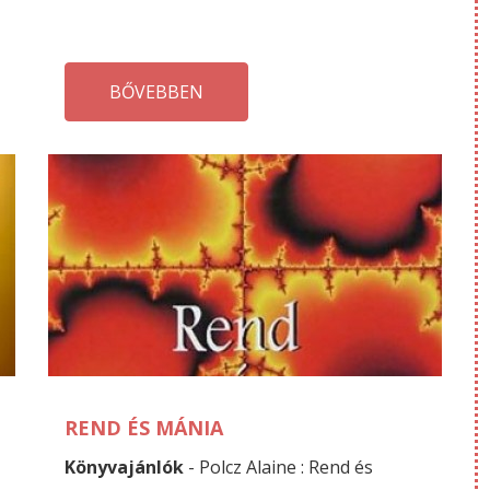
BŐVEBBEN
NOVEMBER
O
25
29
REND ÉS MÁNIA
Könyvajánlók
- Polcz Alaine : Rend és