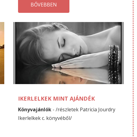
BŐVEBBEN
DECEMBER
N
07
27
IKERLELKEK MINT AJÁNDÉK
Könyvajánlók
- /részletek Patricia Jourdry
Ikerlelkek c. könyvéből/