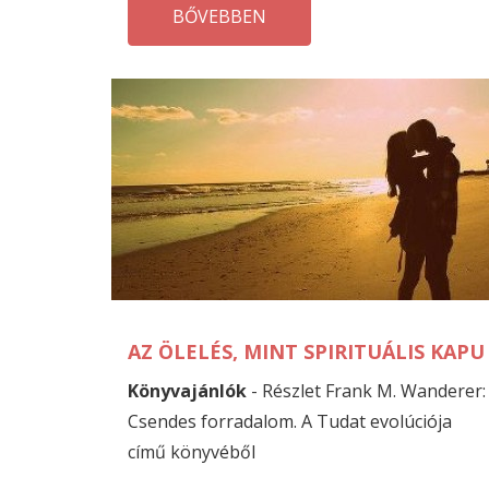
BŐVEBBEN
AZ ÖLELÉS, MINT SPIRITUÁLIS KAPU
Könyvajánlók
- Részlet Frank M. Wanderer:
Csendes forradalom. A Tudat evolúciója
című könyvéből