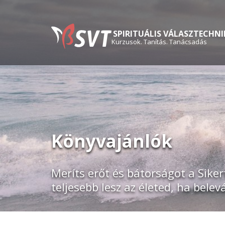
SPIRITUÁLIS VÁLASZTECHNI
Kurzusok. Tanítás. Tanácsadás
Könyvajánlók
Meríts erőt és bátorságot a Siker
teljesebb lesz az életed, ha belev