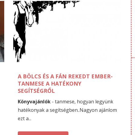
JANUÁR
D
12
07
A BÖLCS ÉS A FÁN REKEDT EMBER-
TANMESE A HATÉKONY
SEGÍTSÉGRŐL
Könyvajánlók
- tanmese, hogyan legyünk
hatékonyak a segítségben..Nagyon ajánlom
ezt a...