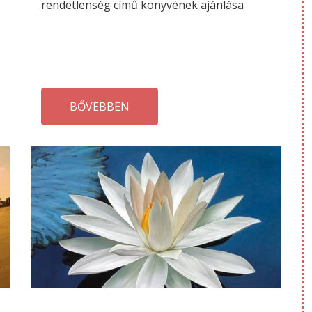
rendetlenség című könyvének ajánlása
BŐVEBBEN
AUGUSZTUS
M
20
10