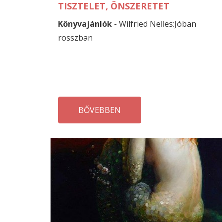
TISZTELET, ÖNSZERETET
Könyvajánlók
- Wilfried Nelles:Jóban
rosszban
BŐVEBBEN