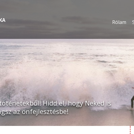
KA
Rólam
töténetekből! Hidd el, hogy Neked is
ágsz az önfejlesztésbe!