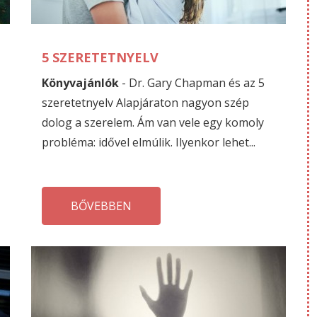
14
09
5 SZERETETNYELV
Könyvajánlók
- Dr. Gary Chapman és az 5
szeretetnyelv Alapjáraton nagyon szép
dolog a szerelem. Ám van vele egy komoly
probléma: idővel elmúlik. Ilyenkor lehet...
BŐVEBBEN