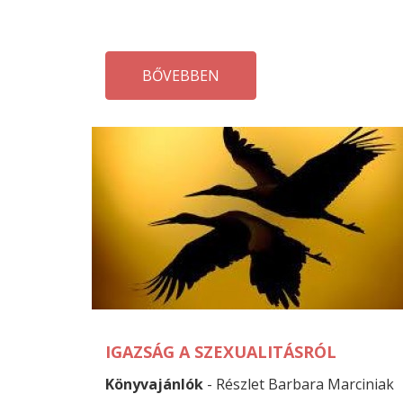
BŐVEBBEN
IGAZSÁG A SZEXUALITÁSRÓL
Könyvajánlók
- Részlet Barbara Marciniak