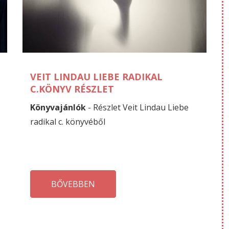
MÁRCIUS
M
09
07
VEIT LINDAU LIEBE RADIKAL
C.KÖNYV RÉSZLET
Könyvajánlók
- Részlet Veit Lindau Liebe
radikal c. könyvéből
BŐVEBBEN