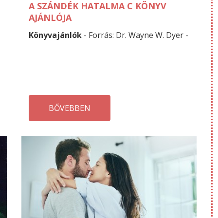
A SZÁNDÉK HATALMA C KÖNYV
AJÁNLÓJA
Könyvajánlók
- Forrás: Dr. Wayne W. Dyer -
BŐVEBBEN
ÁPRILIS
ÁP