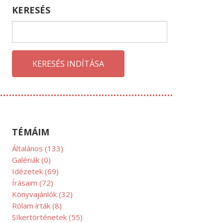
KERESÉS
KERESÉS INDÍTÁSA
ECEMBER
TÉMÁIM
Általános
(133)
Galériák
(0)
Idézetek
(69)
Írásaim
(72)
Könyvajánlók
(32)
Rólam írták
(8)
SIkertörténetek
(55)