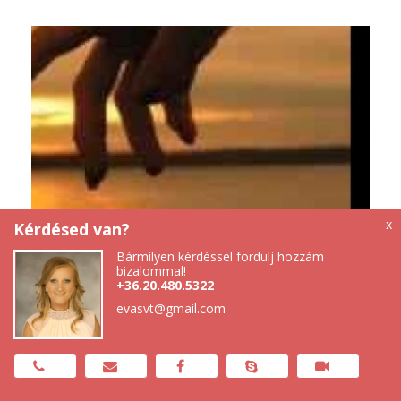
Á
2
x
Kérdésed van?
AZ IDŐ MULÁSA A
Bármilyen kérdéssel fordulj hozzám
bizalommal!
KAPCSOLATAINKBAN MIT OKOZ
+36.20.480.5322
evasvt@gmail.com
Általános
- Müller Péter írása