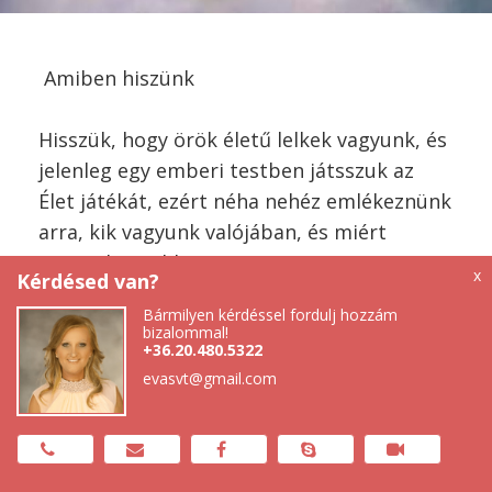
Amiben hiszünk
Hisszük, hogy örök életű lelkek vagyunk, és
jelenleg egy emberi testben játsszuk az
Élet játékát, ezért néha nehéz emlékeznünk
arra, kik vagyunk valójában, és miért
vagyunk a Földön.
x
Kérdésed van?
Bármilyen kérdéssel fordulj hozzám
Hisszük, hogy szellemi lényekként
bizalommal!
+36.20.480.5322
mindnyájan kapcsolatban állunk egymással.
evasvt@gmail.com
Jelenleg úgy teszünk, mintha különállóak
lennénk, holott valójában mindnyájan
egymás részei is vagyunk. Az elkülönültség
eme játéka a Földi Élet természetéből